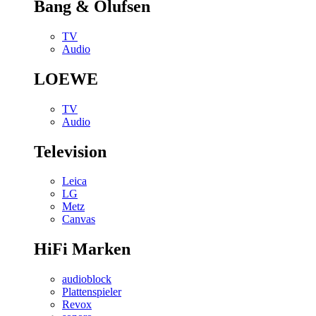
Bang & Olufsen
TV
Audio
LOEWE
TV
Audio
Television
Leica
LG
Metz
Canvas
HiFi Marken
audioblock
Plattenspieler
Revox