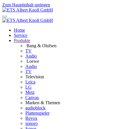
Zum Hauptinhalt springen
Home
Service
Produkte
Bang & Olufsen
TV
Audio
Loewe
Audio
TV
Television
Leica
LG
Metz
Canvas
Marken & Themen
audioblock
Plattenspieler
Revox
sonoro
Sonos